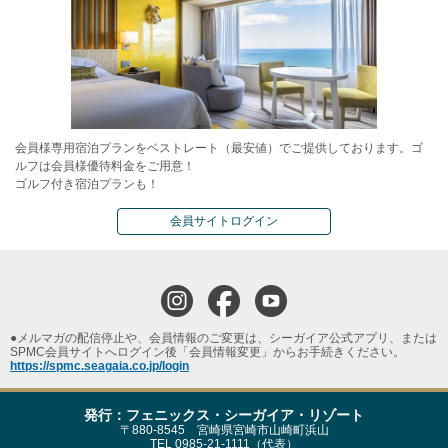
会員様専用宿泊プランをベストレート（最安値）でご提供しております。ゴ
ルフは会員様優待料金をご用意！
ゴルフ付き宿泊プランも！
会員サイトログイン
●メルマガの配信停止や、会員情報のご変更は、シーガイア公式アプリ、または
SPMC会員サイトへログイン後「会員情報変更」からお手続きください。
https://spmc.seagaia.co.jp/login
発行：フェニックス・シーガイア・リゾート
〒880-8545 宮崎県宮崎市山崎町浜山
TEL 0985-21-1111（代表）