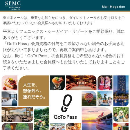
※※本メールは、重要なお知らせにつき、ダイレクトメールのお受け取りをご
承諾いただいていない会員様へもお送りいたしております
平素よりフェニックス・シーガイア・リゾートをご愛顧賜り、誠に
ありがとうございます。
「GoTo Pass」会員資格の付与をご希望されない場合のお手続き期
限が近付いて参りましたので、再度ご案内申しあげます。
なお、既に「GoTo Pass」の会員資格をご希望されない場合のお手
続きをいただきました会員様へもお送りいたしておりますことをご
了承ください
。