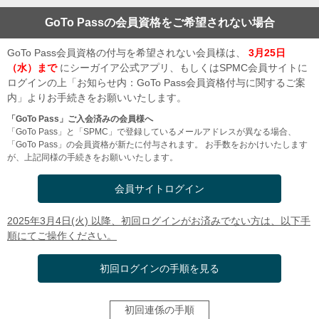
GoTo Passの会員資格をご希望されない場合
GoTo Pass会員資格の付与を希望されない会員様は、
3月25日
（水）まで
にシーガイア公式アプリ、もしくはSPMC会員サイトに
ログインの上「お知らせ内：GoTo Pass会員資格付与に関するご案
内」よりお手続きをお願いいたします。
「GoTo Pass」ご入会済みの会員様へ
「GoTo Pass」と「SPMC」で登録しているメールアドレスが異なる場合、
「GoTo Pass」の会員資格が新たに付与されます。 お手数をおかけいたします
が、上記同様の手続きをお願いいたします。
会員サイトログイン
2025年3月4日(火) 以降、初回ログインがお済みでない方は、以下手
順にてご操作ください。
初回ログインの手順を見る
初回連係の手順